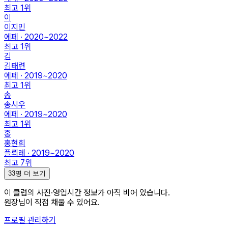
최고
1
위
이
이지민
에페 · 2020~2022
최고
1
위
김
김태련
에페 · 2019~2020
최고
1
위
송
송시우
에페 · 2019~2020
최고
1
위
홍
홍현희
플뢰레 · 2019~2020
최고
7
위
33명 더 보기
이 클럽의
사진·영업시간
정보가 아직 비어 있습니다.
원장님이 직접 채울 수 있어요.
프로필 관리하기