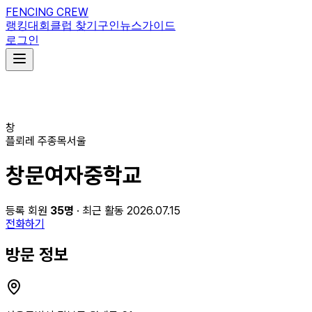
FENCING CREW
랭킹
대회
클럽 찾기
구인
뉴스
가이드
로그인
창
플뢰레
주종목
서울
창문여자중학교
등록 회원
35
명
· 최근 활동 2026.07.15
전화하기
방문 정보