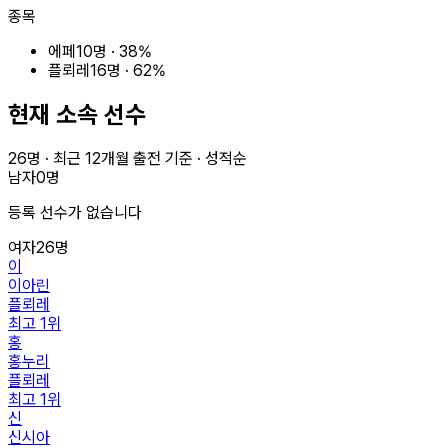
종목
에페
10
명 ·
38
%
플뢰레
16
명 ·
62
%
현재 소속 선수
26
명 · 최근
12
개월 출전 기준 · 성적순
남자
0
명
등록 선수가 없습니다
여자
26
명
이
이아린
플뢰레
최고
1
위
홍
홍누리
플뢰레
최고
1
위
신
신시아