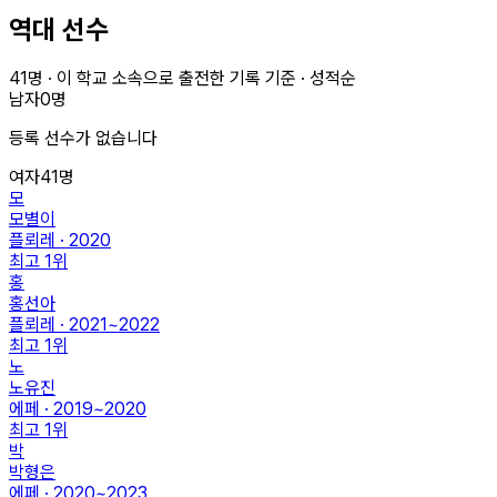
역대 선수
41
명 · 이 학교 소속으로 출전한 기록 기준 · 성적순
남자
0
명
등록 선수가 없습니다
여자
41
명
모
모별이
플뢰레 · 2020
최고
1
위
홍
홍선아
플뢰레 · 2021~2022
최고
1
위
노
노유진
에페 · 2019~2020
최고
1
위
박
박형은
에페 · 2020~2023