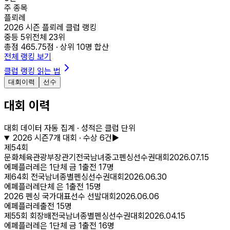
주 종목
플뢰레
2026 시즌 플뢰레 클럽 랭킹
중등
5
위
전체
23
위
총점
465.75
점 · 상위
10
명 합산
전체 랭킹 보기
클럽 랭킹 읽는 법
대회이력
선수
대회 이력
대회 데이터 자동 집계 · 성적은 클럽 단위
2026
시즌
7
개 대회
· 수상 6건
▶
제54회
문화체육관광부장관기전국남녀중고펜싱선수권대회
2026.07.15
에페
플러레
은
1
단체 금
1
출전
17
명
제64회 전국남녀종별펜싱선수권대회
2026.06.30
에페
플러레
단체 은
1
출전
15
명
2026 펜싱 국가대표선수 선발대회
2026.06.06
에페
플러레
출전
15
명
제55회 회장배전국남녀종별펜싱선수권대회
2026.04.15
에페
플러레
은
1
단체 금
1
출전
16
명