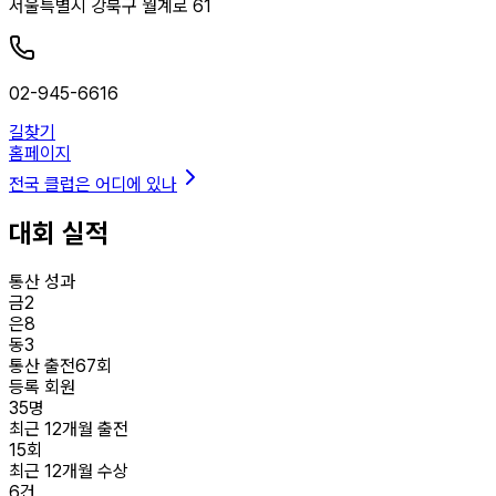
서울특별시 강북구 월계로 61
02-945-6616
길찾기
홈페이지
전국 클럽은 어디에 있나
대회 실적
통산 성과
금
2
은
8
동
3
통산 출전
67
회
등록 회원
35
명
최근 12개월 출전
15
회
최근 12개월 수상
6
건