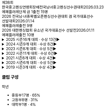
제38회
한국중고펜싱연맹회장배전국남녀중고펜싱선수권대회
2026.03.23
에페
플러레
단체 금
1
출전
15
명
2026 전국남·녀종목별오픈펜싱선수권대회 겸 국가대표선수
선발대회
2026.01.14
에페
플러레
출전
9
명
2026 대한펜싱협회 유소년 국가대표선수 선발전
2026.01.11
에페
플러레
출전
10
명
2025
시즌
16
개 대회
· 수상 13건
▶
2024
시즌
9
개 대회
· 수상 8건
▶
2023
시즌
8
개 대회
· 수상 5건
▶
2022
시즌
11
개 대회
· 수상 6건
▶
2021
시즌
8
개 대회
· 수상 4건
▶
2020
시즌
6
개 대회
· 수상 5건
▶
2019
시즌
3
개 대회
· 수상 4건
▶
클럽 구성
학년
중등부
17
명 ·
65
%
고등부
8
명 ·
31
%
대학부
1
명 ·
4
%