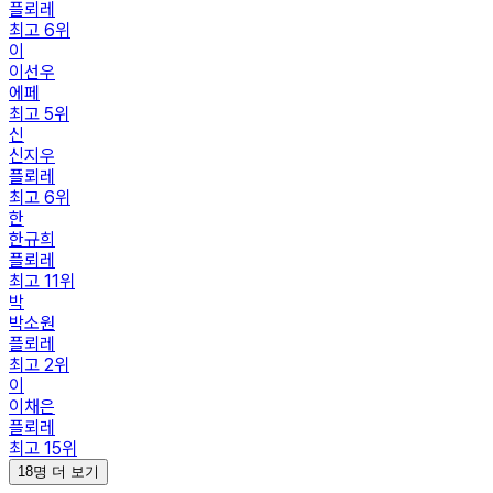
플뢰레
최고
6
위
이
이선우
에페
최고
5
위
신
신지우
플뢰레
최고
6
위
한
한규희
플뢰레
최고
11
위
박
박소원
플뢰레
최고
2
위
이
이채은
플뢰레
최고
15
위
18명 더 보기