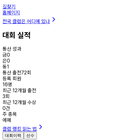
길찾기
홈페이지
전국 클럽은 어디에 있나
대회 실적
통산 성과
금
0
은
0
동
1
통산 출전
72
회
등록 회원
16
명
최근 12개월 출전
3
회
최근 12개월 수상
0
건
주 종목
에페
클럽 랭킹 읽는 법
대회이력
선수