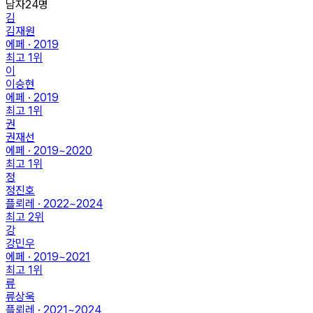
남자
24
명
김
김재원
에페 · 2019
최고
1
위
이
이승현
에페 · 2019
최고
1
위
권
권재선
에페 · 2019~2020
최고
1
위
정
정진호
플뢰레 · 2022~2024
최고
2
위
강
강민우
에페 · 2019~2021
최고
1
위
류
류상욱
플뢰레 · 2021~2024