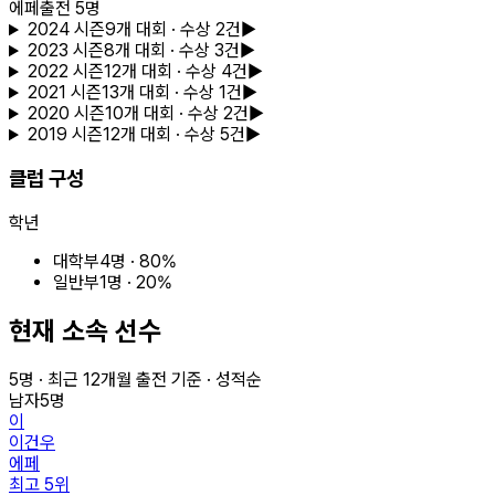
에페
출전
5
명
2024
시즌
9
개 대회
· 수상 2건
▶
2023
시즌
8
개 대회
· 수상 3건
▶
2022
시즌
12
개 대회
· 수상 4건
▶
2021
시즌
13
개 대회
· 수상 1건
▶
2020
시즌
10
개 대회
· 수상 2건
▶
2019
시즌
12
개 대회
· 수상 5건
▶
클럽 구성
학년
대학부
4
명 ·
80
%
일반부
1
명 ·
20
%
현재 소속 선수
5
명 · 최근
12
개월 출전 기준 · 성적순
남자
5
명
이
이건우
에페
최고
5
위