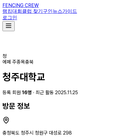
FENCING CREW
랭킹
대회
클럽 찾기
구인
뉴스
가이드
로그인
청
에페
주종목
충북
청주대학교
등록 회원
16
명
· 최근 활동 2025.11.25
방문 정보
충청북도 청주시 청원구 대성로 298