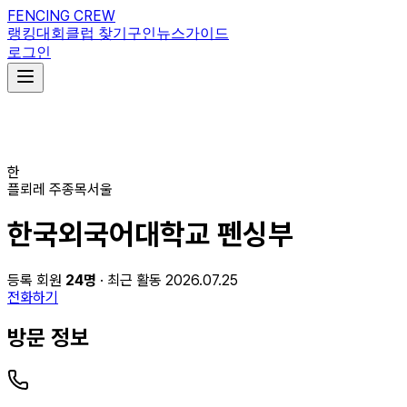
FENCING CREW
랭킹
대회
클럽 찾기
구인
뉴스
가이드
로그인
한
플뢰레
주종목
서울
한국외국어대학교 펜싱부
등록 회원
24
명
· 최근 활동 2026.07.25
전화하기
방문 정보