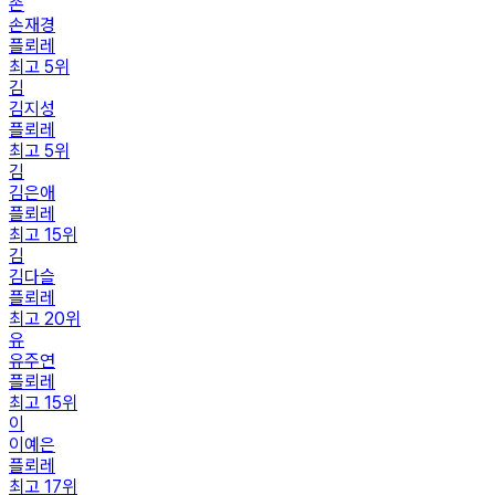
손
손재경
플뢰레
최고
5
위
김
김지성
플뢰레
최고
5
위
김
김은애
플뢰레
최고
15
위
김
김다슬
플뢰레
최고
20
위
유
유주연
플뢰레
최고
15
위
이
이예은
플뢰레
최고
17
위