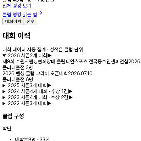
전체 랭킹 보기
클럽 랭킹 읽는 법
대회이력
선수
대회 이력
대회 데이터 자동 집계 · 성적은 클럽 단위
2026
시즌
2
개 대회
▶
제9회 수원시펜싱협회장배 올림피언스포츠 전국동호인챔피언십
2026.
플러레
출전
3
명
2026 펜싱 클럽 코리아 오픈대회
2026.07.10
플러레
출전
6
명
2025
시즌
3
개 대회
▶
2024
시즌
4
개 대회
· 수상 1건
▶
2023
시즌
4
개 대회
· 수상 2건
▶
2022
시즌
3
개 대회
▶
클럽 구성
학년
대학부
8
명 ·
33
%