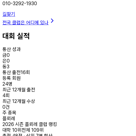
010-3292-1930
길찾기
전국 클럽은 어디에 있나
대회 실적
통산 성과
금
0
은
0
동
3
통산 출전
16
회
등록 회원
24
명
최근 12개월 출전
4
회
최근 12개월 수상
0
건
주 종목
플뢰레
2026 시즌 플뢰레 클럽 랭킹
대학
10
위
전체
109
위
총점
48
점 · 상위
7
명 합산