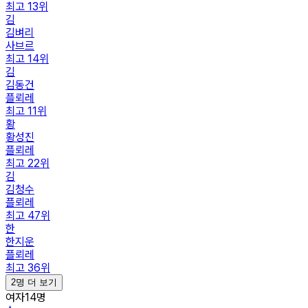
최고
13
위
김
김벼리
사브르
최고
14
위
김
김동건
플뢰레
최고
11
위
황
황성진
플뢰레
최고
22
위
김
김청수
플뢰레
최고
47
위
한
한지운
플뢰레
최고
36
위
2명 더 보기
여자
14
명