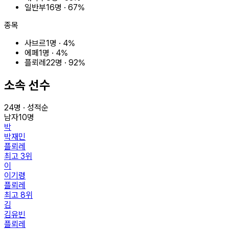
일반부
16
명 ·
67
%
종목
사브르
1
명 ·
4
%
에페
1
명 ·
4
%
플뢰레
22
명 ·
92
%
소속 선수
24
명 · 성적순
남자
10
명
박
박재민
플뢰레
최고
3
위
이
이기령
플뢰레
최고
8
위
김
김유빈
플뢰레