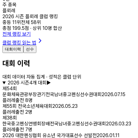
주 종목
플뢰레
2026 시즌 플뢰레 클럽 랭킹
중등
11
위
전체
58
위
총점
199.5
점 · 상위
10
명 합산
전체 랭킹 보기
클럽 랭킹 읽는 법
대회이력
선수
대회 이력
대회 데이터 자동 집계 · 성적은 클럽 단위
2026
시즌
4
개 대회
▶
제54회
문화체육관광부장관기전국남녀중고펜싱선수권대회
2026.07.15
플러레
출전
8
명
제55회 전국소년체육대회
2026.05.23
플러레
출전
2
명
제38회
한국중고펜싱연맹회장배전국남녀중고펜싱선수권대회
2026.03.23
플러레
출전
7
명
2026 대한펜싱협회 유소년 국가대표선수 선발전
2026.01.11