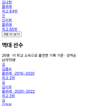
김나현
플뢰레
최고
84
위
신
신지희
플뢰레
최고
85
위
3명 더 보기
역대 선수
26
명 · 이 학교 소속으로 출전한 기록 기준 · 성적순
남자
15
명
김
김범수
플뢰레 · 2019~2020
최고
2
위
김
김시우
플뢰레 · 2020~2022
최고
3
위
김
김정윤