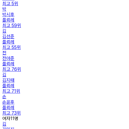
최고
5
위
박
박시후
플뢰레
최고
59
위
김
김선준
플뢰레
최고
55
위
전
전아준
플뢰레
최고
76
위
김
김지태
플뢰레
최고
71
위
손
손윤후
플뢰레
최고
73
위
여자
11
명
김