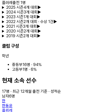
플러레
출전
1
명
2025
시즌
4
개 대회
▶
2024
시즌
3
개 대회
▶
2023
시즌
1
개 대회
▶
2022
시즌
2
개 대회
· 수상 1건
▶
2021
시즌
3
개 대회
▶
2020
시즌
2
개 대회
▶
2019
시즌
2
개 대회
▶
클럽 구성
학년
중등부
16
명 ·
94
%
고등부
1
명 ·
6
%
현재 소속 선수
17
명 · 최근
12
개월 출전 기준 · 성적순
남자
6
명
한
한동윤
플뢰레