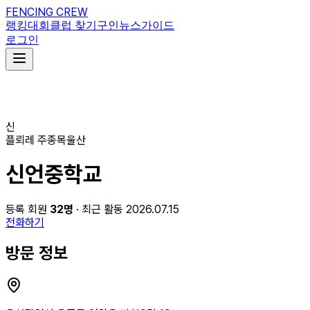
FENCING CREW
랭킹
대회
클럽 찾기
구인
뉴스
가이드
로그인
신
플뢰레
주종목
울산
신언중학교
등록 회원
32
명
· 최근 활동 2026.07.15
전화하기
방문 정보