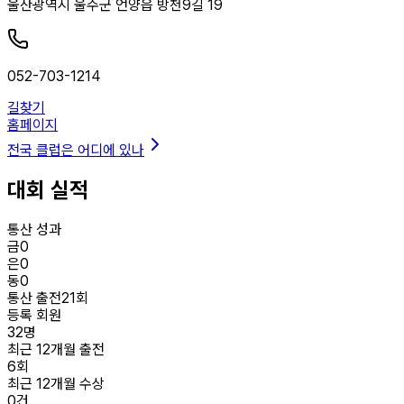
울산광역시 울주군 언양읍 방천9길 19
052-703-1214
길찾기
홈페이지
전국 클럽은 어디에 있나
대회 실적
통산 성과
금
0
은
0
동
0
통산 출전
21
회
등록 회원
32
명
최근 12개월 출전
6
회
최근 12개월 수상
0
건