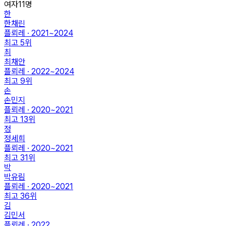
여자
11
명
한
한채린
플뢰레 · 2021~2024
최고
5
위
최
최채안
플뢰레 · 2022~2024
최고
9
위
손
손민지
플뢰레 · 2020~2021
최고
13
위
정
정세희
플뢰레 · 2020~2021
최고
31
위
박
박유림
플뢰레 · 2020~2021
최고
36
위
김
김민서
플뢰레 · 2022