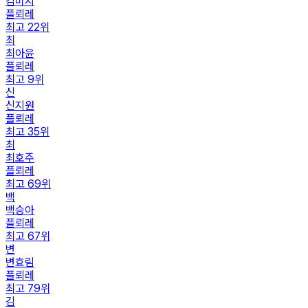
김미지
플뢰레
최고
22
위
최
최아윤
플뢰레
최고
9
위
신
신지원
플뢰레
최고
35
위
최
최호주
플뢰레
최고
69
위
백
백승아
플뢰레
최고
67
위
변
변효림
플뢰레
최고
79
위
김