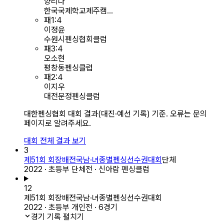
양리나
한국국제학교제주캠...
패
1
:
4
이정윤
수원시펜싱협회클럽
패
3
:
4
오소현
평창동펜싱클럽
패
2
:
4
이지우
대전문정펜싱클럽
대한펜싱협회 대회 결과(대진·예선 기록) 기준. 오류는 문의
페이지로 알려주세요.
대회 전체 결과 보기
3
제51회 회장배전국남·녀종별펜싱선수권대회
단체
2022 · 초등부 단체전 · 신아람 펜싱클럽
12
제51회 회장배전국남·녀종별펜싱선수권대회
2022 · 초등부 개인전 · 6경기
경기 기록 펼치기