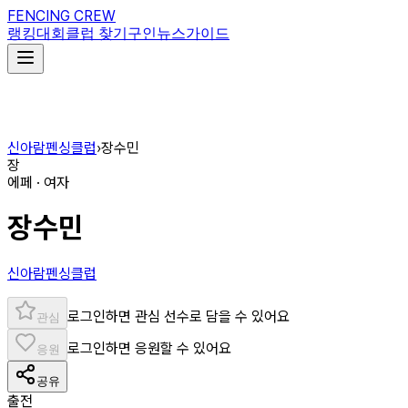
FENCING CREW
랭킹
대회
클럽 찾기
구인
뉴스
가이드
신아람펜싱클럽
›
장수민
장
에페 · 여자
장수민
신아람펜싱클럽
로그인하면 관심 선수로 담을 수 있어요
관심
로그인하면 응원할 수 있어요
응원
공유
출전