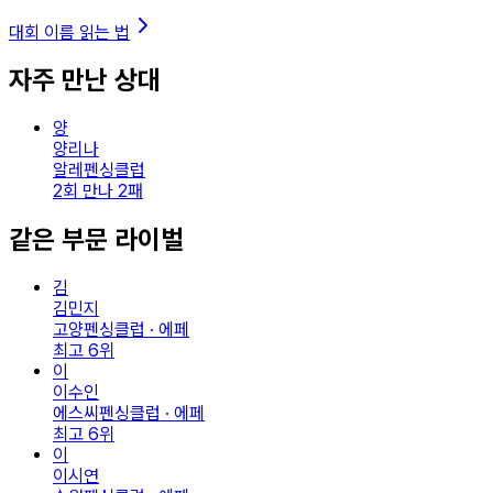
대회 이름 읽는 법
자주 만난 상대
양
양리나
알레펜싱클럽
2회 만나 2패
같은 부문 라이벌
김
김민지
고양펜싱클럽 · 에페
최고
6
위
이
이수인
에스씨펜싱클럽 · 에페
최고
6
위
이
이시연