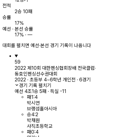
전적
2승 10패
승률
17%
예선 · 본선 승률
17% · —
대회를 펼치면 예선·본선 경기 기록이 나옵니다
59
2022 제10회 대한펜싱협회장배 전국클럽‧
동호인펜싱선수권대회
2022 · 초등부 4~6학년 개인전 · 6경기
경기 기록 펼치기
예선 4조
1승 5패 · 득실 -11
패
1
:
4
박시연
브랭섬홀아시아
승
4
:
2
박채원
사직초등학교
패
0
:
4