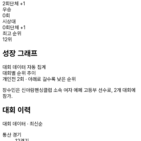
2
회
단체 +1
우승
0
회
시상대
0
회
단체 +1
최고 순위
12
위
성장 그래프
대회 데이터 자동 집계
대회별 순위 추이
개인전
2
회 · 아래로 갈수록 낮은 순위
장수민은 신아람펜싱클럽 소속 여자 에페 고등부 선수로, 2개 대회에
참가.
대회 이력
대회 데이터 · 최신순
통산 경기
12경기