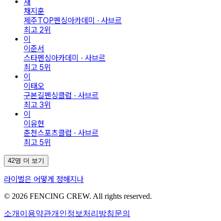
채
채지훈
제주TOP펜싱아카데미 · 사브르
최고
2
위
이
이준서
스타펜싱아카데미 · 사브르
최고
5
위
이
이태오
구본길펜싱클럽 · 사브르
최고
3
위
이
이유현
춘천스포츠클럽 · 사브르
최고
5
위
42명 더 보기
라이벌은 어떻게 정해지나
© 2026 FENCING CREW. All rights reserved.
소개
이용약관
개인정보처리방침
문의