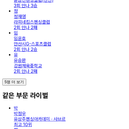
윤남진펜싱클럽(천안)
3회 만나 3승
정
정재영
라피네킴스펜싱클럽
2회 만나 2패
임
임윤호
안산시G-스포츠클럽
2회 만나 2승
유
유승완
강원체육중학교
2회 만나 2패
5명 더 보기
같은 부문 라이벌
박
박정우
유상주펜싱아카데미 · 사브르
최고
10
위