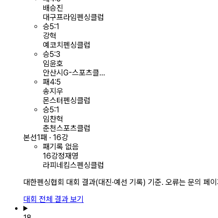
배승진
대구프라임펜싱클럽
승
5
:
1
강혁
예코치펜싱클럽
승
5
:
3
임윤호
안산시G-스포츠클...
패
4
:
5
송지우
몬스터펜싱클럽
승
5
:
1
임찬혁
춘천스포츠클럽
본선
1패 · 16강
패
기록 없음
16강
정재영
라피네킴스펜싱클럽
대한펜싱협회 대회 결과(대진·예선 기록) 기준. 오류는 문의 페
대회 전체 결과 보기
18