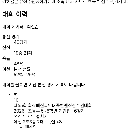
김하율은 유상주펜싱아카데미 소속 남자 사브르 초등부 선수로, 6개 대
대회 이력
대회 데이터 · 최신순
통산 경기
40경기
전적
19승 21패
승률
48%
예선 · 본선 승률
52% · 29%
대회를 펼치면 예선·본선 경기 기록이 나옵니다
10
제55회 회장배전국남녀종별펜싱선수권대회
2026 · 초등부 5~6학년 개인전 · 6경기
경기 기록 펼치기
예선 2조
3승 2패 · 득실 +8
패
4
:
5