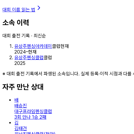
대회 이름 읽는 법
소속 이력
대회 출전 기록 · 최신순
유상주펜싱아카데미
클럽
현재
2024–현재
유상주펜싱클럽
클럽
2025
※ 대회 출전 기록에서 파생된 소속입니다. 실제 등록·이적 시점과 다를 
자주 만난 상대
배
배승진
대구프라임펜싱클럽
3회 만나 1승 2패
김
김태건