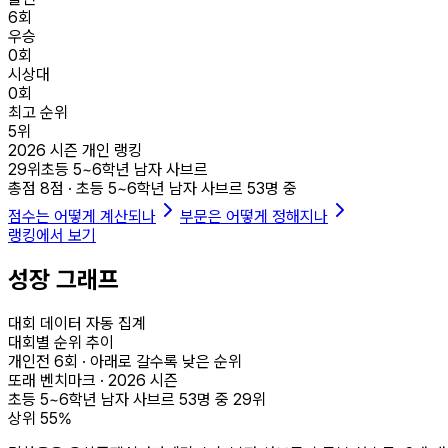
6
회
우승
0
회
시상대
0
회
최고 순위
5
위
2026
시즌 개인 랭킹
29
위
초등 5~6학년 남자 사브르
총점
8
점 ·
초등 5~6학년 남자 사브르
53
명 중
점수는 어떻게 계산되나
부문은 어떻게 정해지나
랭킹에서 보기
성장 그래프
대회 데이터 자동 집계
대회별 순위 추이
개인전
6
회 · 아래로 갈수록 낮은 순위
또래 벤치마크 ·
2026
시즌
초등 5~6학년 남자 사브르
53
명 중
29
위
상위
55
%