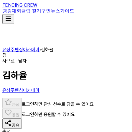
FENCING CREW
랭킹
대회
클럽 찾기
구인
뉴스
가이드
유상주펜싱아카데미
›
김하율
김
사브르 · 남자
김하율
유상주펜싱아카데미
로그인하면 관심 선수로 담을 수 있어요
관심
로그인하면 응원할 수 있어요
응원
공유
출전